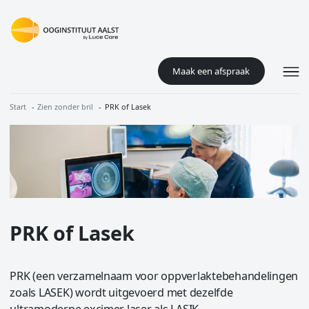
Overslaan en naar de inhoud gaan
Maak een afspraak
Kruimelpad
Start
Zien zonder bril
PRK of Lasek
Image
PRK of Lasek
PRK (een verzamelnaam voor oppverlaktebehandelingen
zoals LASEK) wordt uitgevoerd met dezelfde
ultramoderne excimer laser als LASIK.