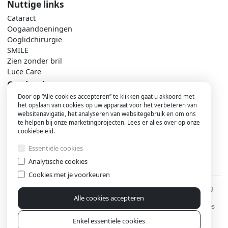
Nuttige links
Cataract
Oogaandoeningen
Ooglidchirurgie
SMILE
Zien zonder bril
Luce Care
Ooginstituut
Door op “Alle cookies accepteren” te klikken gaat u akkoord met
Contacteer ons
het opslaan van cookies op uw apparaat voor het verbeteren van
Maak een afspraak
websitenavigatie, het analyseren van websitegebruik en om ons
Nieuws
te helpen bij onze marketingprojecten. Lees er alles over op onze
Ons team
cookiebeleid.
Praktisch
Essentiële cookies
Analytische cookies
Cookies met je voorkeuren
Voet
©2026 - Ooginstituut Aalst
Privacyverklaring
Cookiebeleid
Alle cookies accepteren
Beheer je cookies
Enkel essentiële cookies