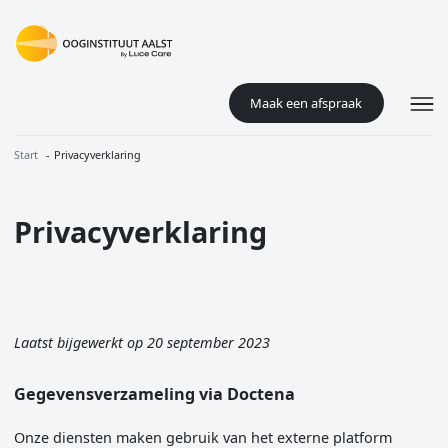
Overslaan en naar de inhoud gaan
Maak een afspraak
Kruimelpad
Start
Privacyverklaring
Privacyverklaring
Laatst bijgewerkt op 20 september 2023
Gegevensverzameling via Doctena
Onze diensten maken gebruik van het externe platform