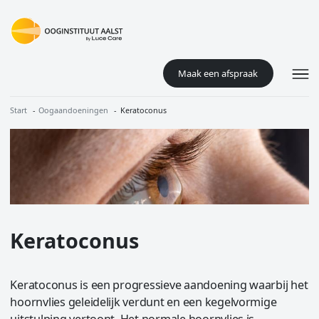
Overslaan en naar de inhoud gaan
Maak een afspraak
Kruimelpad
Start
Oogaandoeningen
Keratoconus
Image
Keratoconus
Keratoconus is een progressieve aandoening waarbij het
hoornvlies geleidelijk verdunt en een kegelvormige
uitstulping vertoont. Het normale hoornvlies is