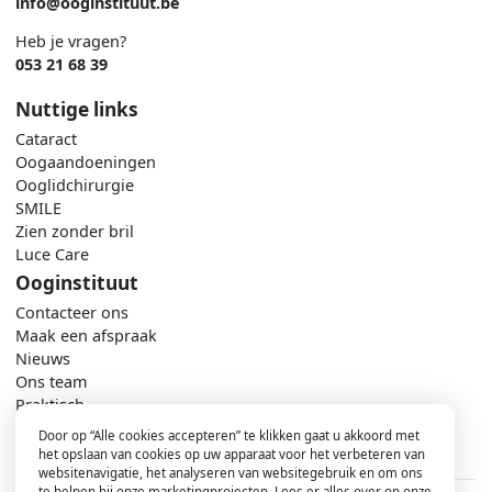
info@ooginstituut.be
Heb je vragen?
053 21 68 39
Nuttige links
Cataract
Oogaandoeningen
Ooglidchirurgie
SMILE
Zien zonder bril
Luce Care
Ooginstituut
Contacteer ons
Maak een afspraak
Nieuws
Ons team
Praktisch
Door op “Alle cookies accepteren” te klikken gaat u akkoord met
het opslaan van cookies op uw apparaat voor het verbeteren van
websitenavigatie, het analyseren van websitegebruik en om ons
te helpen bij onze marketingprojecten. Lees er alles over op onze