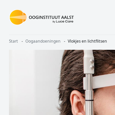
Overslaan en naar de inhoud gaan
Start
Oogaandoeningen
Vlokjes en lichtflitsen
Kruimelpad
Image