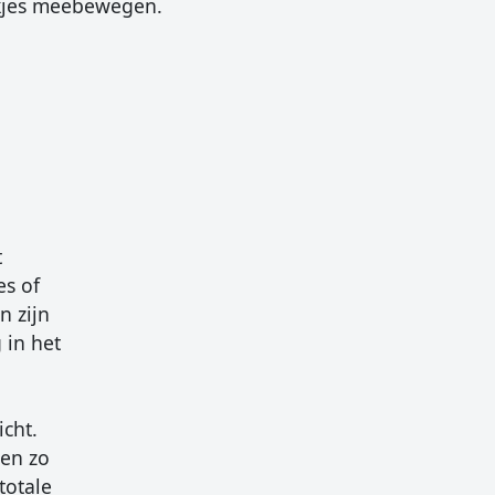
okjes meebewegen.
t
es of
n zijn
 in het
icht.
 en zo
totale