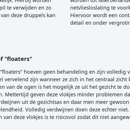
elijk. Hierbij worden
worden tot laserbehande
il te verwijden en zo
netvliesloslating te voo
 van deze druppels kan
Hiervoor wordt een conta
detail en onder vergroti
f "floaters"
 "floaters" hoeven geen behandeling en zijn volledig v
 vervelend zijn wanneer ze zich in het centraal zicht
n van de ogen is het mogelijk ze uit het gezicht te d
n. Mettertijd geven deze vlokjes minder problemen da
verdwijnen uit de gezichtsas en daar men meer gewoon
lendheid. Volledig verdwijnen doen deze echter niet.
an deze vlokjes is te risicovol zodat dit niet aangew