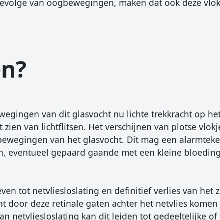
 gevolge van oogbewegingen, maken dat ook deze vl
en?
wegingen van dit glasvocht nu lichte trekkracht op he
zien van lichtflitsen. Het verschijnen van plotse vlokj
e bewegingen van het glasvocht. Dit mag een alarmteke
en, eventueel gepaard gaande met een kleine bloeding
 tot netvliesloslating en definitief verlies van het z
ht door deze retinale gaten achter het netvlies komen
n netvliesloslating kan dit leiden tot gedeeltelijke of 