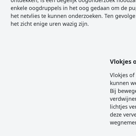
ontdekken, is een degelijk oogonderzoek noodzak
enkele oogdruppels in het oog gedaan om de pup
het netvlies te kunnen onderzoeken. Ten gevolge
het zicht enige uren wazig zijn.
Vlokjes o
Vlokjes of
kunnen wel
Bij bewege
verdwijne
lichtjes 
deze verve
wegnemen v