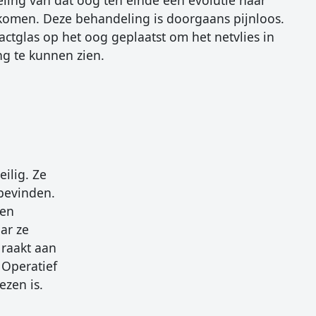
ling van dat oog ten einde een evolutie naar
rkomen. Deze behandeling is doorgaans pijnloos.
ctglas op het oog geplaatst om het netvlies in
ng te kunnen zien.
eilig. Ze
 bevinden.
oen
ar ze
 raakt aan
 Operatief
ezen is.