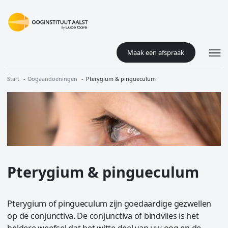
Overslaan en naar de inhoud gaan
Maak een afspraak
Kruimelpad
Start
Oogaandoeningen
Pterygium & pingueculum
Image
Pterygium & pingueculum
Pterygium of pingueculum zijn goedaardige gezwellen
op de conjunctiva. De conjunctiva of bindvlies is het
heldere weefsel dat het witte deel van uw oog en de