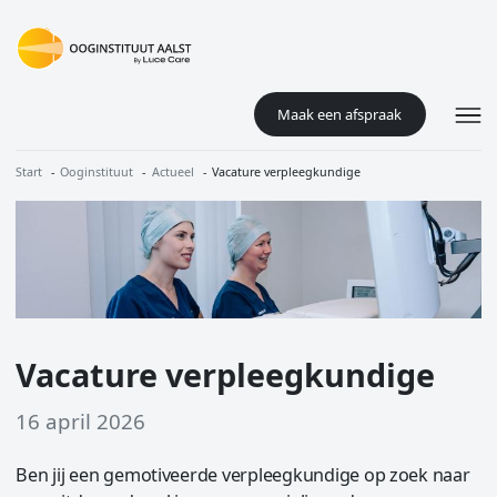
Overslaan en naar de inhoud gaan
Maak een afspraak
Kruimelpad
Start
Ooginstituut
Actueel
Vacature verpleegkundige
Image
Vacature verpleegkundige
16 april 2026
Ben jij een gemotiveerde verpleegkundige op zoek naar