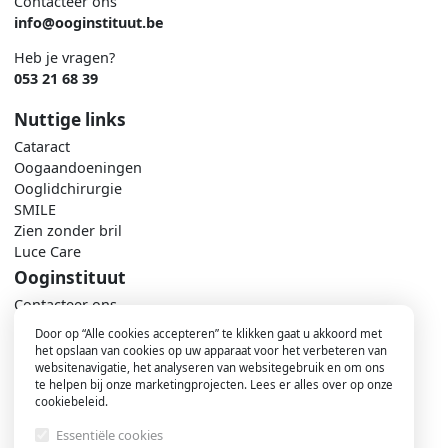
Contacteer ons
info@ooginstituut.be
Heb je vragen?
053 21 68 39
Nuttige links
Cataract
Oogaandoeningen
Ooglidchirurgie
SMILE
Zien zonder bril
Luce Care
Ooginstituut
Contacteer ons
Maak een afspraak
Door op “Alle cookies accepteren” te klikken gaat u akkoord met
Nieuws
het opslaan van cookies op uw apparaat voor het verbeteren van
Ons team
websitenavigatie, het analyseren van websitegebruik en om ons
te helpen bij onze marketingprojecten. Lees er alles over op onze
Praktisch
cookiebeleid.
Essentiële cookies